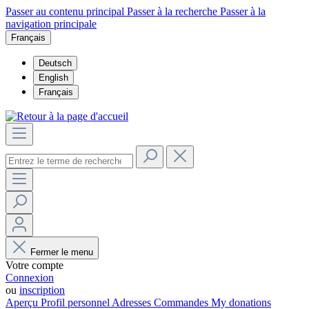
Passer au contenu principal
Passer à la recherche
Passer à la
navigation principale
Français
Deutsch
English
Français
Fermer le menu
Votre compte
Connexion
ou
inscription
Aperçu
Profil personnel
Adresses
Commandes
My donations